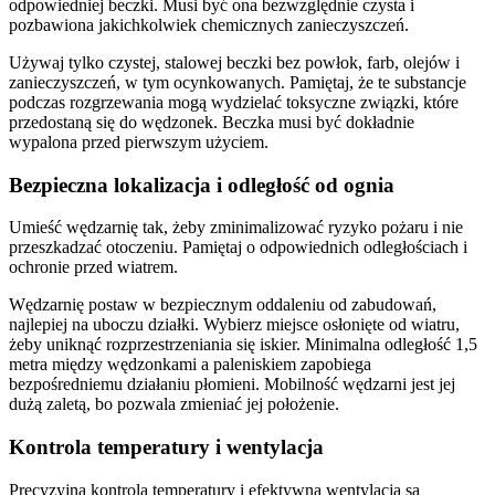
odpowiedniej beczki. Musi być ona bezwzględnie czysta i
pozbawiona jakichkolwiek chemicznych zanieczyszczeń.
Używaj tylko czystej, stalowej beczki bez powłok, farb, olejów i
zanieczyszczeń, w tym ocynkowanych. Pamiętaj, że te substancje
podczas rozgrzewania mogą wydzielać toksyczne związki, które
przedostaną się do wędzonek. Beczka musi być dokładnie
wypalona przed pierwszym użyciem.
Bezpieczna lokalizacja i odległość od ognia
Umieść wędzarnię tak, żeby zminimalizować ryzyko pożaru i nie
przeszkadzać otoczeniu. Pamiętaj o odpowiednich odległościach i
ochronie przed wiatrem.
Wędzarnię postaw w bezpiecznym oddaleniu od zabudowań,
najlepiej na uboczu działki. Wybierz miejsce osłonięte od wiatru,
żeby uniknąć rozprzestrzeniania się iskier. Minimalna odległość 1,5
metra między wędzonkami a paleniskiem zapobiega
bezpośredniemu działaniu płomieni. Mobilność wędzarni jest jej
dużą zaletą, bo pozwala zmieniać jej położenie.
Kontrola temperatury i wentylacja
Precyzyjna kontrola temperatury i efektywna wentylacja są