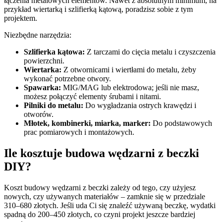
łączenia metalowych elementów. Nawet z absolutnym minimum, na
przykład wiertarką i szlifierką kątową, poradzisz sobie z tym
projektem.
Niezbędne narzędzia:
Szlifierka kątowa:
Z tarczami do cięcia metalu i czyszczenia
powierzchni.
Wiertarka:
Z otwornicami i wiertłami do metalu, żeby
wykonać potrzebne otwory.
Spawarka:
MIG/MAG lub elektrodowa; jeśli nie masz,
możesz połączyć elementy śrubami i nitami.
Pilniki do metalu:
Do wygładzania ostrych krawędzi i
otworów.
Młotek, kombinerki, miarka, marker:
Do podstawowych
prac pomiarowych i montażowych.
Ile kosztuje budowa wędzarni z beczki
DIY?
Koszt budowy wędzarni z beczki zależy od tego, czy użyjesz
nowych, czy używanych materiałów – zamknie się w przedziale
310–680 złotych. Jeśli uda Ci się znaleźć używaną beczkę, wydatki
spadną do 200–450 złotych, co czyni projekt jeszcze bardziej