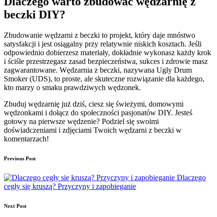
Dlaczego warto zbudować wędzarnię z
beczki DIY?
Zbudowanie wędzarni z beczki to projekt, który daje mnóstwo
satysfakcji i jest osiągalny przy relatywnie niskich kosztach. Jeśli
odpowiednio dobierzesz materiały, dokładnie wykonasz każdy krok
i ściśle przestrzegasz zasad bezpieczeństwa, sukces i zdrowie masz
zagwarantowane. Wędzarnia z beczki, nazywana Ugly Drum
Smoker (UDS), to proste, ale skuteczne rozwiązanie dla każdego,
kto marzy o smaku prawdziwych wędzonek.
Zbuduj wędzarnię już dziś, ciesz się świeżymi, domowymi
wędzonkami i dołącz do społeczności pasjonatów DIY. Jesteś
gotowy na pierwsze wędzenie? Podziel się swoimi
doświadczeniami i zdjęciami Twoich wędzarni z beczki w
komentarzach!
Post
Previous Post
navigation
Dlaczego
cegły się kruszą? Przyczyny i zapobieganie
Next Post