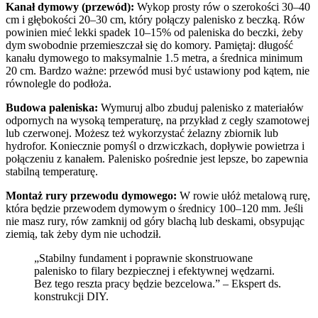
Kanał dymowy (przewód):
Wykop prosty rów o szerokości 30–40
cm i głębokości 20–30 cm, który połączy palenisko z beczką. Rów
powinien mieć lekki spadek 10–15% od paleniska do beczki, żeby
dym swobodnie przemieszczał się do komory. Pamiętaj: długość
kanału dymowego to maksymalnie 1.5 metra, a średnica minimum
20 cm. Bardzo ważne: przewód musi być ustawiony pod kątem, nie
równolegle do podłoża.
Budowa paleniska:
Wymuruj albo zbuduj palenisko z materiałów
odpornych na wysoką temperaturę, na przykład z cegły szamotowej
lub czerwonej. Możesz też wykorzystać żelazny zbiornik lub
hydrofor. Koniecznie pomyśl o drzwiczkach, dopływie powietrza i
połączeniu z kanałem. Palenisko pośrednie jest lepsze, bo zapewnia
stabilną temperaturę.
Montaż rury przewodu dymowego:
W rowie ułóż metalową rurę,
która będzie przewodem dymowym o średnicy 100–120 mm. Jeśli
nie masz rury, rów zamknij od góry blachą lub deskami, obsypując
ziemią, tak żeby dym nie uchodził.
„Stabilny fundament i poprawnie skonstruowane
palenisko to filary bezpiecznej i efektywnej wędzarni.
Bez tego reszta pracy będzie bezcelowa.” – Ekspert ds.
konstrukcji DIY.