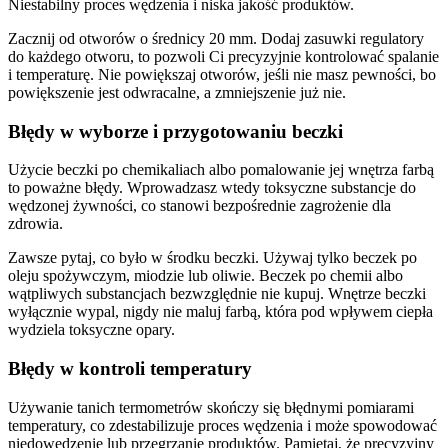
Niestabilny proces wędzenia i niska jakość produktów.
Zacznij od otworów o średnicy 20 mm. Dodaj zasuwki regulatory
do każdego otworu, to pozwoli Ci precyzyjnie kontrolować spalanie
i temperaturę. Nie powiększaj otworów, jeśli nie masz pewności, bo
powiększenie jest odwracalne, a zmniejszenie już nie.
Błędy w wyborze i przygotowaniu beczki
Użycie beczki po chemikaliach albo pomalowanie jej wnętrza farbą
to poważne błędy. Wprowadzasz wtedy toksyczne substancje do
wędzonej żywności, co stanowi bezpośrednie zagrożenie dla
zdrowia.
Zawsze pytaj, co było w środku beczki. Używaj tylko beczek po
oleju spożywczym, miodzie lub oliwie. Beczek po chemii albo
wątpliwych substancjach bezwzględnie nie kupuj. Wnętrze beczki
wyłącznie wypal, nigdy nie maluj farbą, która pod wpływem ciepła
wydziela toksyczne opary.
Błędy w kontroli temperatury
Używanie tanich termometrów skończy się błędnymi pomiarami
temperatury, co zdestabilizuje proces wędzenia i może spowodować
niedowędzenie lub przegrzanie produktów. Pamiętaj, że precyzyjny