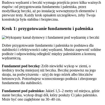
Budowa wędzarni z beczki wymaga przejścia przez kilka ważnych
etapów: od przygotowania fundamentu i paleniska, przez
modyfikację beczki, aż po instalację wewnętrznych elementów i
pierwsze testy. Każdy krok opisałem szczegółowo, żeby Twoja
konstrukcja była stabilna i bezpieczna.
Krok 1: przygotowanie fundamentu i paleniska
Dobre przygotowanie fundamentu i paleniska to podstawa dla
stabilności i efektywności całej wędzarni. Musisz zapewnić solidne
podłoże i odpowiednią odległość między paleniskiem a komorą
wędzarniczą.
Fundament pod beczkę:
Zrób niewielki wykop w ziemi, o
średnicy trochę mniejszej niż beczka. Beczkę postawisz na jego
skraju, na podwyższeniu – użyj do tego nóżek albo bloczków
betonowych. Potrzebujesz wzmocnionego podłoża i zbrojonego
fundamentu dla stabilności.
Fundament pod palenisko:
Jakieś 1,5–2 metry od miejsca, gdzie
stanie beczka, wykop drugi dół, który posłuży Ci jako palenisko.
Może być ono zagłębione na 30–40 cm.