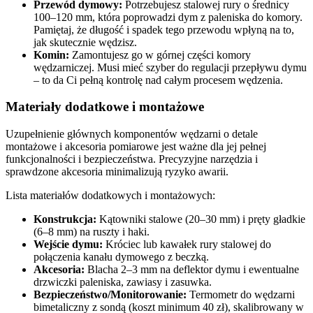
Przewód dymowy:
Potrzebujesz stalowej rury o średnicy
100–120 mm, która poprowadzi dym z paleniska do komory.
Pamiętaj, że długość i spadek tego przewodu wpłyną na to,
jak skutecznie wędzisz.
Komin:
Zamontujesz go w górnej części komory
wędzarniczej. Musi mieć szyber do regulacji przepływu dymu
– to da Ci pełną kontrolę nad całym procesem wędzenia.
Materiały dodatkowe i montażowe
Uzupełnienie głównych komponentów wędzarni o detale
montażowe i akcesoria pomiarowe jest ważne dla jej pełnej
funkcjonalności i bezpieczeństwa. Precyzyjne narzędzia i
sprawdzone akcesoria minimalizują ryzyko awarii.
Lista materiałów dodatkowych i montażowych:
Konstrukcja:
Kątowniki stalowe (20–30 mm) i pręty gładkie
(6–8 mm) na ruszty i haki.
Wejście dymu:
Króciec lub kawałek rury stalowej do
połączenia kanału dymowego z beczką.
Akcesoria:
Blacha 2–3 mm na deflektor dymu i ewentualne
drzwiczki paleniska, zawiasy i zasuwka.
Bezpieczeństwo/Monitorowanie:
Termometr do wędzarni
bimetaliczny z sondą (koszt minimum 40 zł), skalibrowany w