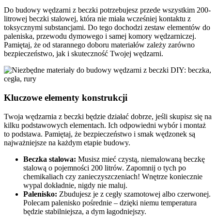
Do budowy wędzarni z beczki potrzebujesz przede wszystkim 200-
litrowej beczki stalowej, która nie miała wcześniej kontaktu z
toksycznymi substancjami. Do tego dochodzi zestaw elementów do
paleniska, przewodu dymowego i samej komory wędzarniczej.
Pamiętaj, że od starannego doboru materiałów zależy zarówno
bezpieczeństwo, jak i skuteczność Twojej wędzarni.
Kluczowe elementy konstrukcji
Twoja wędzarnia z beczki będzie działać dobrze, jeśli skupisz się na
kilku podstawowych elementach. Ich odpowiedni wybór i montaż
to podstawa. Pamiętaj, że bezpieczeństwo i smak wędzonek są
najważniejsze na każdym etapie budowy.
Beczka stalowa:
Musisz mieć czystą, niemalowaną beczkę
stalową o pojemności 200 litrów. Zapomnij o tych po
chemikaliach czy zanieczyszczeniach! Wnętrze koniecznie
wypal dokładnie, nigdy nie maluj.
Palenisko:
Zbudujesz je z cegły szamotowej albo czerwonej.
Polecam palenisko pośrednie – dzięki niemu temperatura
będzie stabilniejsza, a dym łagodniejszy.