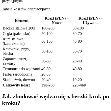
przystępnym.
Tabela kosztów orientacyjnych:
Koszt (PLN) –
Koszt (PLN) –
Element
Nowe
Używane
Beczka stalowa 200l
100-200
50-100
Cegła (palenisko)
50-100
30-70
Rura stalowa
80-150
40-80
(kanał/komin)
Kątowniki, pręty,
50-100
30-70
blacha
Zaprawa, ruszt,
30-60
20-40
zawiasy
Termometr do wędzarni
40-80
40-80
Farba żaroodporna
20-30
–
Siatka, żwir, drewno
20-40
10-20
Całkowity koszt
390-760
220-460
Jak zbudować wędzarnię z beczki krok po
kroku?