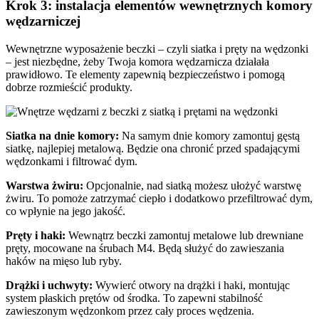
Krok 3: instalacja elementów wewnętrznych komory
wędzarniczej
Wewnętrzne wyposażenie beczki – czyli siatka i pręty na wędzonki
– jest niezbędne, żeby Twoja komora wędzarnicza działała
prawidłowo. Te elementy zapewnią bezpieczeństwo i pomogą
dobrze rozmieścić produkty.
Siatka na dnie komory:
Na samym dnie komory zamontuj gęstą
siatkę, najlepiej metalową. Będzie ona chronić przed spadającymi
wędzonkami i filtrować dym.
Warstwa żwiru:
Opcjonalnie, nad siatką możesz ułożyć warstwę
żwiru. To pomoże zatrzymać ciepło i dodatkowo przefiltrować dym,
co wpłynie na jego jakość.
Pręty i haki:
Wewnątrz beczki zamontuj metalowe lub drewniane
pręty, mocowane na śrubach M4. Będą służyć do zawieszania
haków na mięso lub ryby.
Drążki i uchwyty:
Wywierć otwory na drążki i haki, montując
system płaskich prętów od środka. To zapewni stabilność
zawieszonym wędzonkom przez cały proces wędzenia.