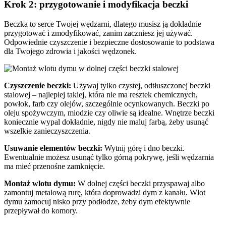
Krok 2: przygotowanie i modyfikacja beczki
Beczka to serce Twojej wędzarni, dlatego musisz ją dokładnie
przygotować i zmodyfikować, zanim zaczniesz jej używać.
Odpowiednie czyszczenie i bezpieczne dostosowanie to podstawa
dla Twojego zdrowia i jakości wędzonek.
Czyszczenie beczki:
Używaj tylko czystej, odtłuszczonej beczki
stalowej – najlepiej takiej, która nie ma resztek chemicznych,
powłok, farb czy olejów, szczególnie ocynkowanych. Beczki po
oleju spożywczym, miodzie czy oliwie są idealne. Wnętrze beczki
koniecznie wypal dokładnie, nigdy nie maluj farbą, żeby usunąć
wszelkie zanieczyszczenia.
Usuwanie elementów beczki:
Wytnij górę i dno beczki.
Ewentualnie możesz usunąć tylko górną pokrywę, jeśli wędzarnia
ma mieć przenośne zamknięcie.
Montaż wlotu dymu:
W dolnej części beczki przyspawaj albo
zamontuj metalową rurę, która doprowadzi dym z kanału. Wlot
dymu zamocuj nisko przy podłodze, żeby dym efektywnie
przepływał do komory.