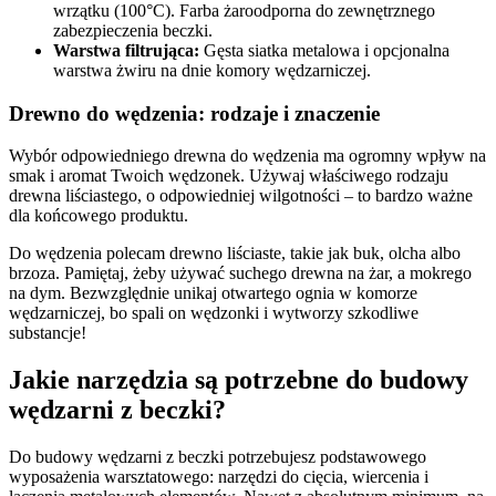
wrzątku (100°C). Farba żaroodporna do zewnętrznego
zabezpieczenia beczki.
Warstwa filtrująca:
Gęsta siatka metalowa i opcjonalna
warstwa żwiru na dnie komory wędzarniczej.
Drewno do wędzenia: rodzaje i znaczenie
Wybór odpowiedniego drewna do wędzenia ma ogromny wpływ na
smak i aromat Twoich wędzonek. Używaj właściwego rodzaju
drewna liściastego, o odpowiedniej wilgotności – to bardzo ważne
dla końcowego produktu.
Do wędzenia polecam drewno liściaste, takie jak buk, olcha albo
brzoza. Pamiętaj, żeby używać suchego drewna na żar, a mokrego
na dym. Bezwzględnie unikaj otwartego ognia w komorze
wędzarniczej, bo spali on wędzonki i wytworzy szkodliwe
substancje!
Jakie narzędzia są potrzebne do budowy
wędzarni z beczki?
Do budowy wędzarni z beczki potrzebujesz podstawowego
wyposażenia warsztatowego: narzędzi do cięcia, wiercenia i