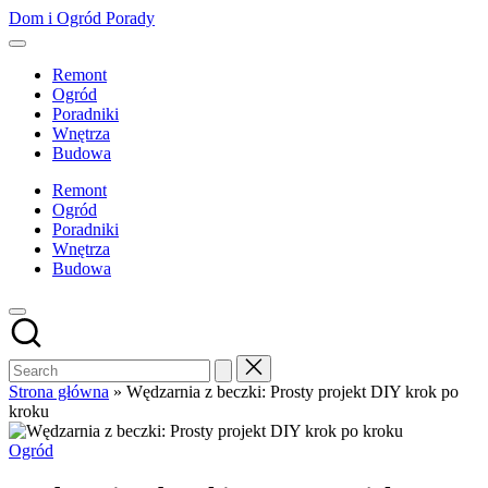
Skip
Dom i Ogród Porady
to
content
Remont
Ogród
Poradniki
Wnętrza
Budowa
Remont
Ogród
Poradniki
Wnętrza
Budowa
Strona główna
»
Wędzarnia z beczki: Prosty projekt DIY krok po
kroku
Posted
Ogród
in