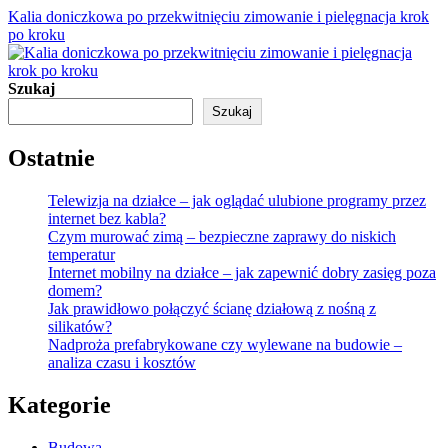
Kalia doniczkowa po przekwitnięciu zimowanie i pielęgnacja krok
po kroku
Szukaj
Szukaj
Ostatnie
Telewizja na działce – jak oglądać ulubione programy przez
internet bez kabla?
Czym murować zimą – bezpieczne zaprawy do niskich
temperatur
Internet mobilny na działce – jak zapewnić dobry zasięg poza
domem?
Jak prawidłowo połączyć ścianę działową z nośną z
silikatów?
Nadproża prefabrykowane czy wylewane na budowie –
analiza czasu i kosztów
Kategorie
Budowa