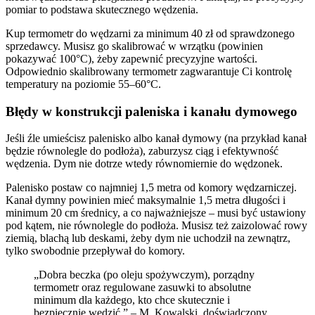
pomiar to podstawa skutecznego wędzenia.
Kup termometr do wędzarni za minimum 40 zł od sprawdzonego
sprzedawcy. Musisz go skalibrować w wrzątku (powinien
pokazywać 100°C), żeby zapewnić precyzyjne wartości.
Odpowiednio skalibrowany termometr zagwarantuje Ci kontrolę
temperatury na poziomie 55–60°C.
Błędy w konstrukcji paleniska i kanału dymowego
Jeśli źle umieścisz palenisko albo kanał dymowy (na przykład kanał
będzie równolegle do podłoża), zaburzysz ciąg i efektywność
wędzenia. Dym nie dotrze wtedy równomiernie do wędzonek.
Palenisko postaw co najmniej 1,5 metra od komory wędzarniczej.
Kanał dymny powinien mieć maksymalnie 1,5 metra długości i
minimum 20 cm średnicy, a co najważniejsze – musi być ustawiony
pod kątem, nie równolegle do podłoża. Musisz też zaizolować rowy
ziemią, blachą lub deskami, żeby dym nie uchodził na zewnątrz,
tylko swobodnie przepływał do komory.
„Dobra beczka (po oleju spożywczym), porządny
termometr oraz regulowane zasuwki to absolutne
minimum dla każdego, kto chce skutecznie i
bezpiecznie wędzić.” – M. Kowalski, doświadczony