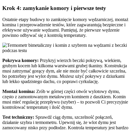
Krok 4: zamykanie komory i pierwsze testy
Ostatnie etapy budowy to zamknięcie komory wędzarniczej, montaż
komina i przeprowadzenie testów, które zagwarantują bezpieczne i
efektywne używanie wędzarni. Pamiętaj, że pierwsze wędzenie
powinno odbywać się z kontrolą temperatury.
Pokrywa komory:
Przykryj wierzch beczki pokrywą, wiekiem,
grubym kocem lub kilkoma warstwami grubej tkaniny. Konstrukcja
musi zatrzymać gorący dym, ale nie może być całkowicie szczelna,
bo potrzebny jest wylot dymu. Możesz użyć pokrywy z dziurkami
lub lekko spadzistego dachu, co poprawi cyrkulację.
Montaż komina:
Zrób w górnej części otwór wylotowy dymu,
często z zamontowanym metalowym kominem z daszkiem. Komin
musi mieć regulację przepływu (szyber) – to pozwoli Ci precyzyjnie
kontrolować temperaturę i ilość dymu.
Test techniczny:
Sprawdź ciąg dymu, szczelność połączeń,
działanie szybra i termometru. Upewnij się, że wlot dymu jest
zamocowany nisko przy podłodze. Kontrola temperatury jest bardzo