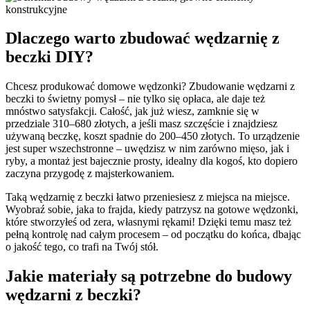
Dlaczego warto zbudować wędzarnię z
beczki DIY?
Chcesz produkować domowe wędzonki? Zbudowanie wędzarni z
beczki to świetny pomysł – nie tylko się opłaca, ale daje też
mnóstwo satysfakcji. Całość, jak już wiesz, zamknie się w
przedziale 310–680 złotych, a jeśli masz szczęście i znajdziesz
używaną beczkę, koszt spadnie do 200–450 złotych. To urządzenie
jest super wszechstronne – uwędzisz w nim zarówno mięso, jak i
ryby, a montaż jest bajecznie prosty, idealny dla kogoś, kto dopiero
zaczyna przygodę z majsterkowaniem.
Taką wędzarnię z beczki łatwo przeniesiesz z miejsca na miejsce.
Wyobraź sobie, jaka to frajda, kiedy patrzysz na gotowe wędzonki,
które stworzyłeś od zera, własnymi rękami! Dzięki temu masz też
pełną kontrolę nad całym procesem – od początku do końca, dbając
o jakość tego, co trafi na Twój stół.
Jakie materiały są potrzebne do budowy
wędzarni z beczki?