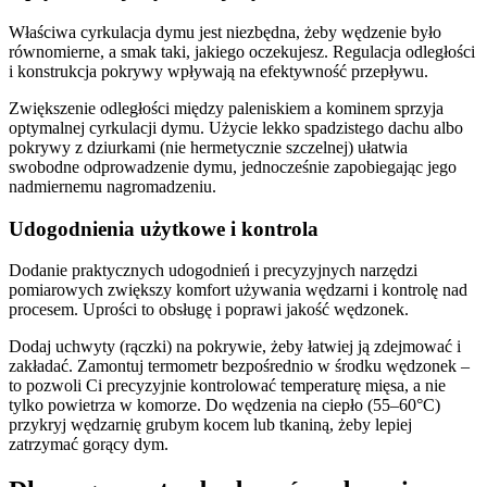
Właściwa cyrkulacja dymu jest niezbędna, żeby wędzenie było
równomierne, a smak taki, jakiego oczekujesz. Regulacja odległości
i konstrukcja pokrywy wpływają na efektywność przepływu.
Zwiększenie odległości między paleniskiem a kominem sprzyja
optymalnej cyrkulacji dymu. Użycie lekko spadzistego dachu albo
pokrywy z dziurkami (nie hermetycznie szczelnej) ułatwia
swobodne odprowadzenie dymu, jednocześnie zapobiegając jego
nadmiernemu nagromadzeniu.
Udogodnienia użytkowe i kontrola
Dodanie praktycznych udogodnień i precyzyjnych narzędzi
pomiarowych zwiększy komfort używania wędzarni i kontrolę nad
procesem. Uprości to obsługę i poprawi jakość wędzonek.
Dodaj uchwyty (rączki) na pokrywie, żeby łatwiej ją zdejmować i
zakładać. Zamontuj termometr bezpośrednio w środku wędzonek –
to pozwoli Ci precyzyjnie kontrolować temperaturę mięsa, a nie
tylko powietrza w komorze. Do wędzenia na ciepło (55–60°C)
przykryj wędzarnię grubym kocem lub tkaniną, żeby lepiej
zatrzymać gorący dym.