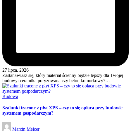
27 lipca, 2026
Zastanawiasz się, który materiał ścienny będzie lepszy dla Twojej
budowy: ceramika poryzowana czy beton komórkowy?…
Posted
Budowa
in
Szalunki tracone z płyt XPS – czy to się opłaca przy budowie
systemem gospodarczym?
Posted
Marcin Melcer
by