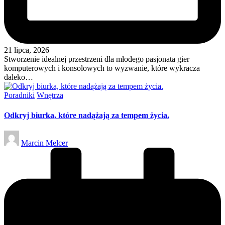
21 lipca, 2026
Stworzenie idealnej przestrzeni dla młodego pasjonata gier
komputerowych i konsolowych to wyzwanie, które wykracza
daleko…
Posted
Poradniki
Wnętrza
in
Odkryj biurka, które nadążają za tempem życia.
Posted
Marcin Melcer
by