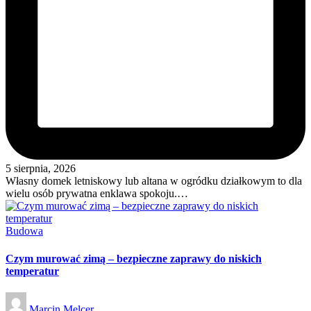
5 sierpnia, 2026
Własny domek letniskowy lub altana w ogródku działkowym to dla
wielu osób prywatna enklawa spokoju.…
Posted
Budowa
in
Czym murować zimą – bezpieczne zaprawy do niskich
temperatur
Posted
Marcin Melcer
by