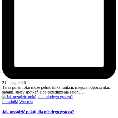
21 lipca, 2026
Taras po zmroku może pełnić kilka funkcji: miejsca odpoczynku,
jadalni, strefy spotkań albo przedłużenia salonu.…
Posted
Poradniki
Wnętrza
in
Jak urządzić pokój dla młodego gracza?