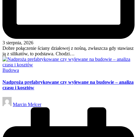
3 sierpnia, 2026
Dobre połączenie ściany działowej z nośną, zwłaszcza gdy stawiasz
ją z silikatów, to podstawa. Chodzi…
Posted
Budowa
in
Nadproża prefabrykowane czy wylewane na budowie – analiza
czasu i kosztów
Posted
Marcin Melcer
by