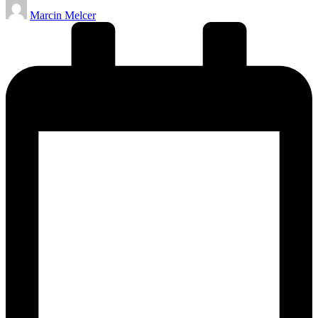
Posted
Marcin Melcer
by