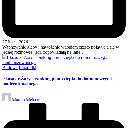
27 lipca, 2026
Wapnowanie gleby i nawożenie wapniem często pojawiają się w
jednej rozmowie, lecz odpowiadają na inne…
Posted
Budowa
Poradniki
in
Ekosolar Żory – ranking pomp ciepła do domu nowego i
modernizowanego
Posted
Marcin Melcer
by