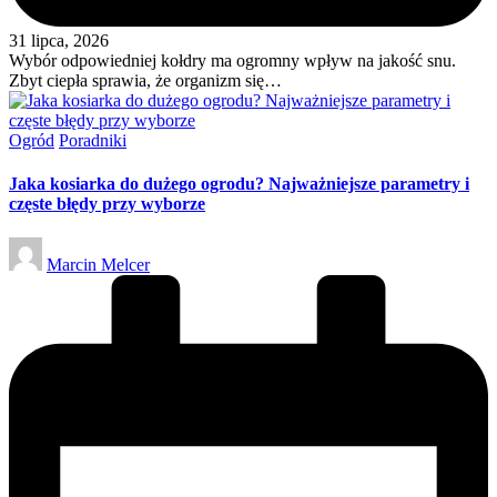
31 lipca, 2026
Wybór odpowiedniej kołdry ma ogromny wpływ na jakość snu.
Zbyt ciepła sprawia, że organizm się…
Posted
Ogród
Poradniki
in
Jaka kosiarka do dużego ogrodu? Najważniejsze parametry i
częste błędy przy wyborze
Posted
Marcin Melcer
by