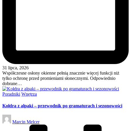
31 lipca, 2026
Współczesne osłony okienne pełnią znacznie więcej funkcji niż
tylko ochronę przed promieniami słonecznymi. Odpowiednio
dobrane…
Posted
Poradniki
Wnętrza
in
Kołdra z alpaki – przewodnik po gramaturach i sezonowości
Posted
Marcin Melcer
by