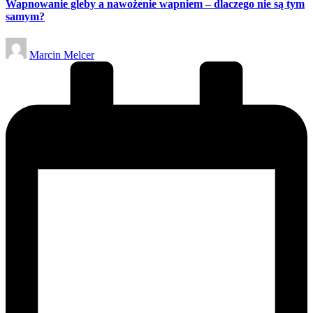
Wapnowanie gleby a nawożenie wapniem – dlaczego nie są tym
samym?
Posted
Marcin Melcer
by