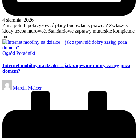
4 sierpnia, 2026
Zima potrafi pokrzyżować plany budowlane, prawda? Zwłaszcza
kiedy trzeba murować. Standardowe zaprawy murarskie kompletnie
nie…
Posted
Ogród
Poradniki
in
Internet mobilny na działce – jak zapewnić dobry zasięg poza
domem?
Posted
Marcin Melcer
by