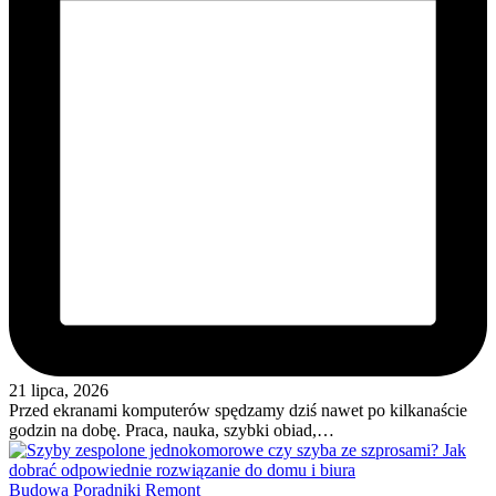
21 lipca, 2026
Przed ekranami komputerów spędzamy dziś nawet po kilkanaście
godzin na dobę. Praca, nauka, szybki obiad,…
Posted
Budowa
Poradniki
Remont