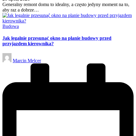
Generalny remont domu to idealny, a często jedyny moment na to,
aby raz a dobrze…
Posted
Budowa
in
Jak legalnie przesunąć okno na planie budowy przed
przyjazdem kierownika?
Posted
Marcin Melcer
by