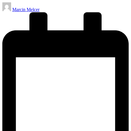
Posted
Marcin Melcer
by