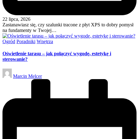
22 lipca, 2026
Zastanawiasz się, czy szalunki tracone z płyt XPS to dobry pomysł
na fundamenty w Twojej…
Posted
Ogród
Poradniki
Wnętrza
in
Oświetlenie tarasu – jak połączyć wygodę, estetykę i
sterowanie?
Posted
Marcin Melcer
by