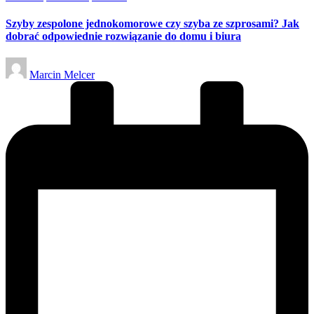
in
Szyby zespolone jednokomorowe czy szyba ze szprosami? Jak
dobrać odpowiednie rozwiązanie do domu i biura
Posted
Marcin Melcer
by