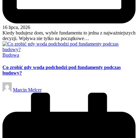
16 lipca, 2026
Kiedy budujesz dom, wybór fundamentu to jedna z najważniejszych
decyzji. Wpływa nie tylko na początkowe…
Posted
Budowa
in
Co zrobić gdy woda podchodzi pod fundamenty podczas
budowy?
Posted
Marcin Melcer
by